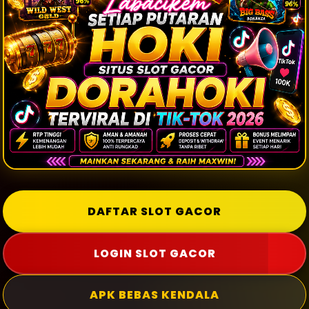
DAFTAR SLOT GACOR
LOGIN SLOT GACOR
APK BEBAS KENDALA